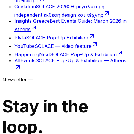
σε θέατρο
Geekdom
SOLACE 2026: Η μεγαλύτερη
independent έκθεση design και τέχνης
Insights Greece
Best Events Guide: March 2026 in
Athens
Plyfa
SOLACE Pop-Up Exhibition
YouTube
SOLACE — video feature
HappeningNext
SOLACE Pop-Up & Exhibition
AllEvents
SOLACE Pop-Up & Exhibition — Athens
Newsletter —
Stay in the
loop.