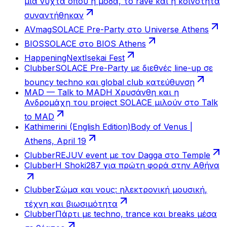
μια νύχτα όπου η μόδα, το rave και η κοινότητα
συναντήθηκαν
AVmag
SOLACE Pre-Party στο Universe Athens
BIOS
SOLACE στο BIOS Athens
HappeningNext
Isekai Fest
Clubber
SOLACE Pre-Party με διεθνές line-up σε
bouncy techno και global club κατεύθυνση
MAD — Talk to MAD
Η Χρυσάνθη και η
Ανδρομάχη του project SOLACE μιλούν στο Talk
to MAD
Kathimerini (English Edition)
Body of Venus |
Athens, April 19
Clubber
REJUV event με τον Dagga στο Temple
Clubber
Η Shoki287 για πρώτη φορά στην Αθήνα
Clubber
Σώμα και νους: ηλεκτρονική μουσική,
τέχνη και βιωσιμότητα
Clubber
Πάρτι με techno, trance και breaks μέσα