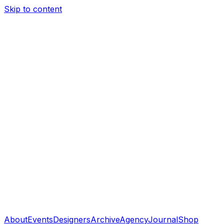
Skip to content
About
Events
Designers
Archive
Agency
Journal
Shop