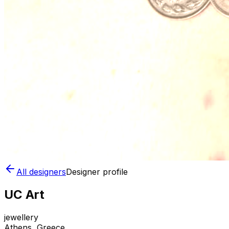
All designers
Designer profile
UC Art
jewellery
Athens
, Greece